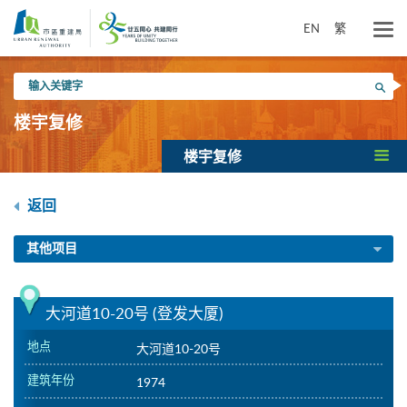
跳
到
EN
繁
主
要
输
内
搜寻
入
容
关
楼宇复修
键
字
楼宇复修
返回
其他项目
大河道10-20号 (登发大厦)
地点
大河道10-20号
建筑年份
1974