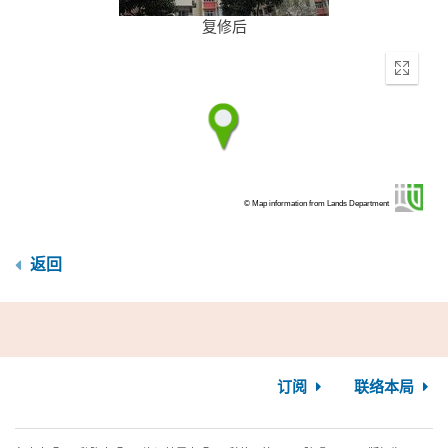
复修后
Enter
fullscr
© Map information from Lands Department
返回
订阅
联络本局