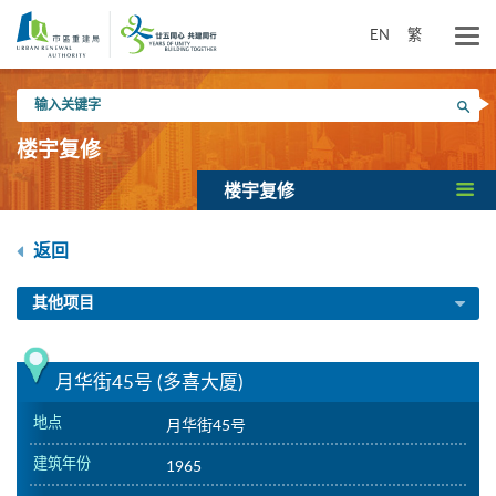
跳
到
EN
繁
主
要
输
内
搜寻
入
容
关
楼宇复修
键
字
楼宇复修
返回
其他项目
月华街45号 (多喜大厦)
地点
月华街45号
建筑年份
1965