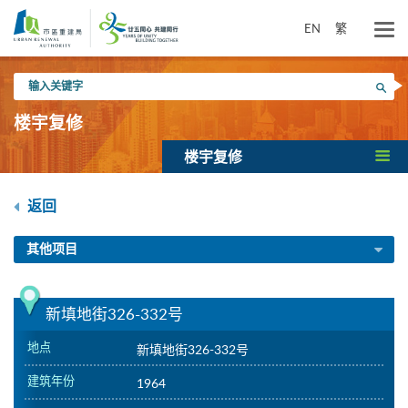
跳
到
EN
繁
主
要
输
内
搜寻
入
容
关
楼宇复修
键
字
楼宇复修
返回
其他项目
新填地街326-332号
地点
新填地街326-332号
建筑年份
1964