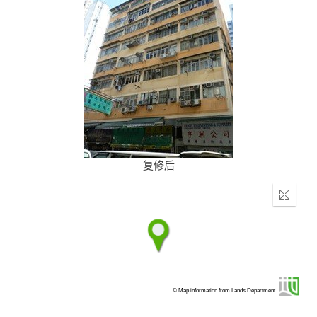
复修后
Enter
fullscr
© Map information from Lands Department