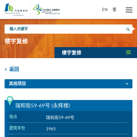
跳
到
EN
繁
主
要
输
内
搜寻
入
容
关
楼宇复修
键
字
楼宇复修
返回
其他项目
瑞和街59-69号 (永辉楼)
地点
瑞和街59-69号
建筑年份
1965