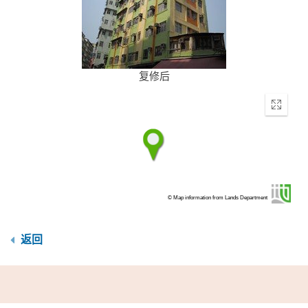
复修后
Enter
fullscr
© Map information from Lands Department
返回