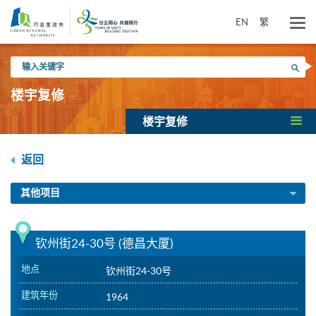
跳
到
EN
繁
主
要
输
内
搜寻
入
容
关
楼宇复修
键
字
楼宇复修
返回
其他项目
钦州街24-30号 (德昌大厦)
地点
钦州街24-30号
建筑年份
1964