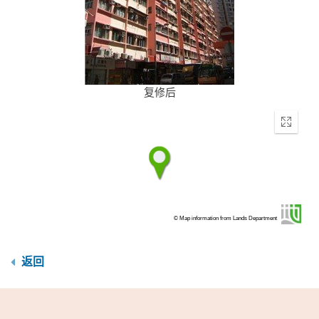
复修后
Enter
fullscr
© Map information from Lands Department
返回