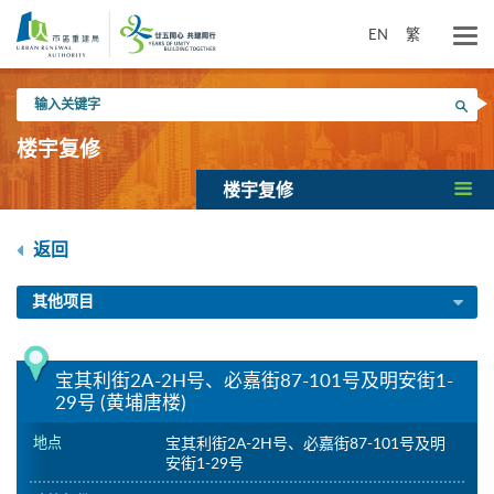
跳
到
EN
繁
主
要
输
内
搜寻
入
容
关
楼宇复修
键
字
楼宇复修
返回
其他项目
宝其利街2A-2H号、必嘉街87-101号及明安街1-
29号 (黄埔唐楼)
地点
宝其利街2A-2H号、必嘉街87-101号及明
安街1-29号