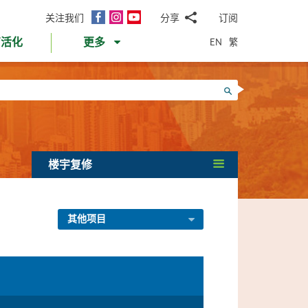
面
Instagram
YouTube
关注我们
分享
订阅
电
书
邮
EN
繁
育活化
更多
WhatsApp
微
面
信
Twitter
搜寻
书
LinkedIn
微
博
楼宇复修
其他项目