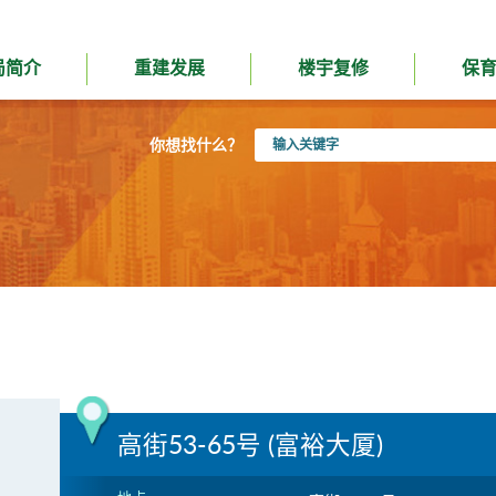
局简介
重建发展
楼宇复修
保
输
你想找什么？
入
关
键
字
高街53-65号 (富裕大厦)