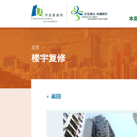
跳
到
主
本
要
内
容
主页
楼宇复修
返回