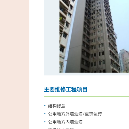
主要维修工程项目
结构修葺
公用地方外墙油漆/重铺瓷砖
公用地方内墙油漆