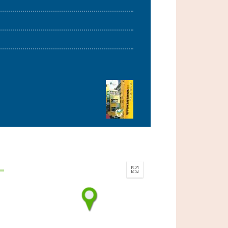
Enter
fullscreen