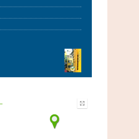
Enter
fullscreen