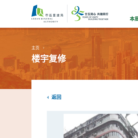
跳
到
主
本
要
内
容
主页
楼宇复修
返回