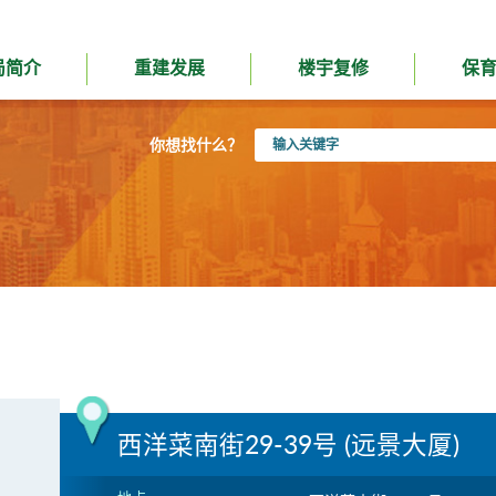
局简介
重建发展
楼宇复修
保
输
你想找什么？
入
关
键
字
西洋菜南街29-39号 (远景大厦)