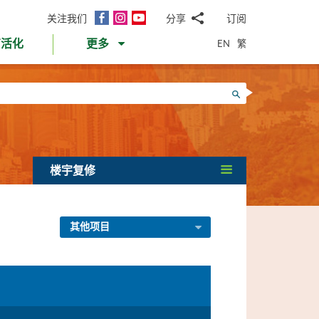
面
Instagram
YouTube
关注我们
分享
订阅
电
书
邮
EN
繁
育活化
更多
WhatsApp
微
面
信
Twitter
搜寻
书
LinkedIn
微
博
楼宇复修
其他项目