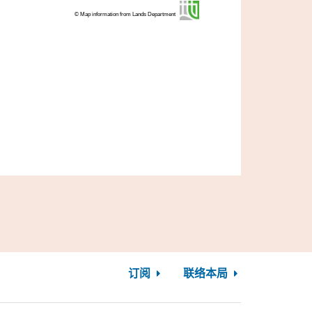
© Map information from Lands Department
订阅
联络本局