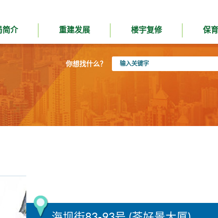
局简介
重建发展
楼宇复修
保
输
你想找什么？
入
关
键
字
海坝街83-93号 (荃好景大厦)