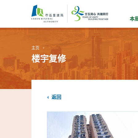
跳
到
主
本
要
内
容
主页
楼宇复修
返回