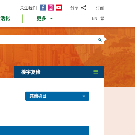
面
Instagram
YouTube
关注我们
分享
订阅
电
书
邮
EN
繁
育活化
更多
WhatsApp
微
面
信
Twitter
搜寻
书
LinkedIn
微
博
楼宇复修
其他项目