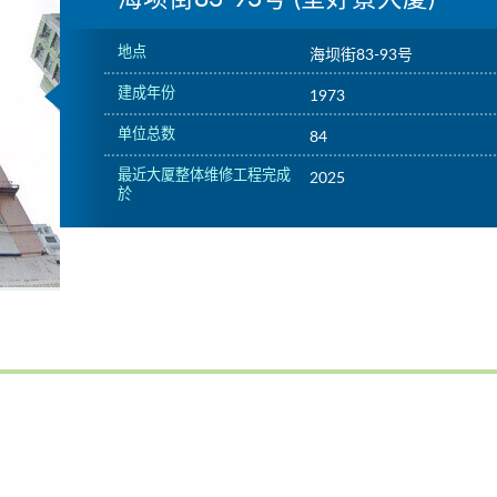
地点
海坝街83-93号
建成年份
1973
单位总数
84
最近大厦整体维修工程完成
2025
於