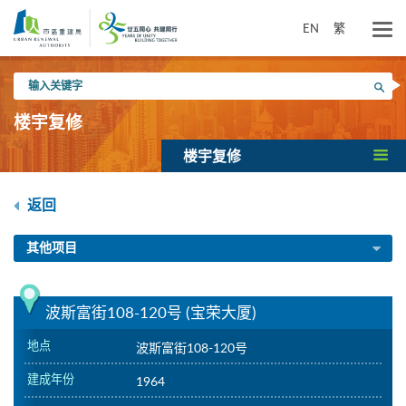
跳
到
EN
繁
主
要
输
内
搜寻
入
容
关
楼宇复修
键
字
楼宇复修
返回
其他项目
波斯富街108-120号 (宝荣大厦)
地点
波斯富街108-120号
建成年份
1964