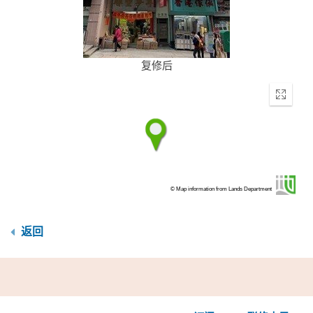
复修后
Enter
fullscr
© Map information from Lands Department
返回