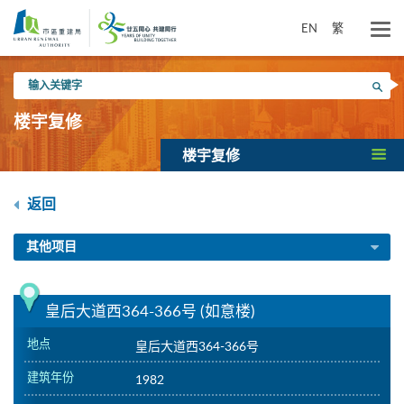
跳
到
EN
繁
主
要
输
内
搜寻
入
容
关
楼宇复修
键
字
楼宇复修
返回
其他项目
皇后大道西364-366号 (如意楼)
地点
皇后大道西364-366号
建筑年份
1982