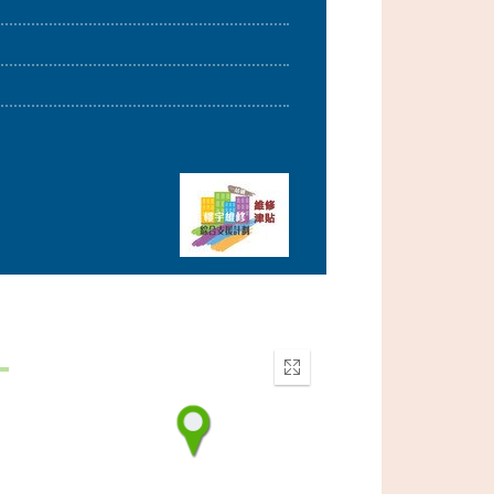
Enter
fullscreen