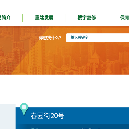
局简介
重建发展
楼宇复修
保
输
你想找什么？
入
关
键
字
春园街20号