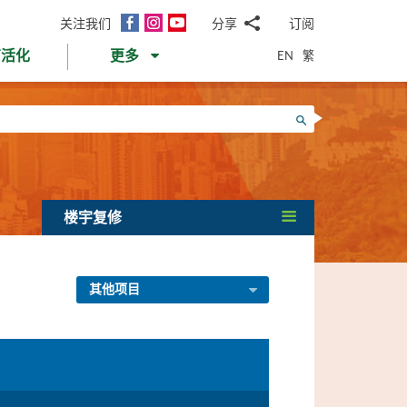
面
Instagram
YouTube
关注我们
分享
订阅
电
书
邮
EN
繁
育活化
更多
WhatsApp
微
面
信
Twitter
搜寻
书
LinkedIn
微
博
楼宇复修
其他项目