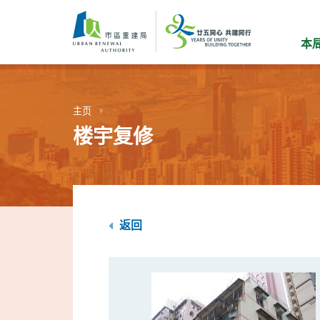
跳
到
主
本
要
内
容
主页
楼宇复修
返回