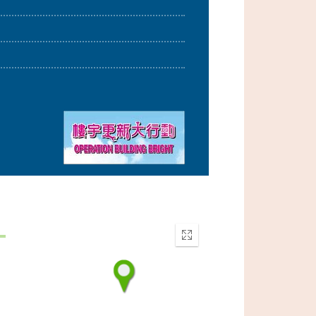
Enter
fullscreen