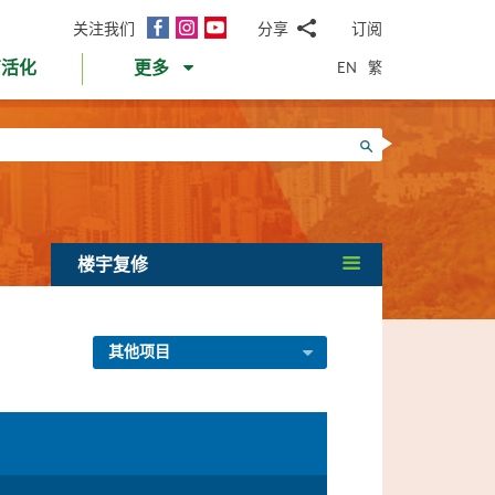
面
Instagram
YouTube
关注我们
分享
订阅
电
书
邮
EN
繁
育活化
更多
WhatsApp
微
面
信
Twitter
搜寻
书
LinkedIn
微
博
楼宇复修
其他项目