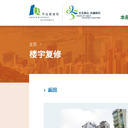
跳
到
主
本
要
内
容
主页
楼宇复修
返回