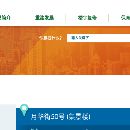
局简介
重建发展
楼宇复修
保
输
你想找什么？
入
关
键
字
月华街50号 (集景楼)