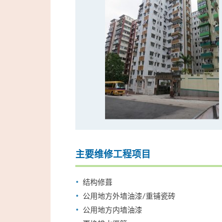
主要维修工程项目
结构修葺
公用地方外墙油漆/重铺瓷砖
公用地方内墙油漆