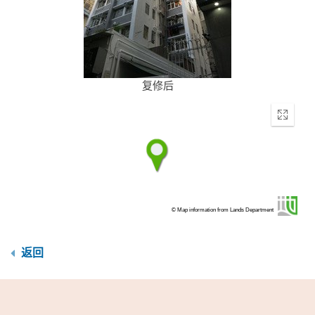
复修后
Enter
fullscr
© Map information from Lands Department
返回