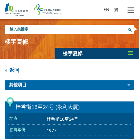
跳
到
EN
繁
主
要
输
内
搜寻
入
容
关
楼宇复修
键
字
楼宇复修
返回
其他项目
桂香街18至24号 (永利大厦)
地点
桂香街18至24号
建筑年份
1977