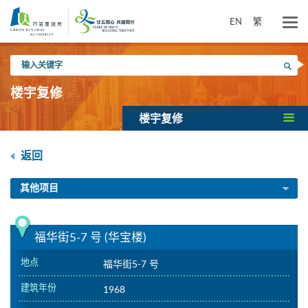
跳
到
EN
繁
主
要
输
内
搜寻
入
容
关
楼宇复修
键
字
楼宇复修
返回
其他项目
福华街5-7 号 (华宝楼)
地点
福华街5-7 号
建筑年份
1968