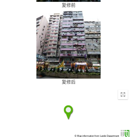
复修前
复修后
Enter
fullscr
© Map information from Lands Department