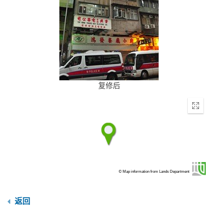
复修后
Enter
fullscr
© Map information from Lands Department
返回