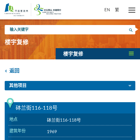
跳
到
EN
繁
主
要
输
内
搜寻
入
容
关
楼宇复修
键
字
楼宇复修
返回
其他项目
砵兰街116-118号
地点
砵兰街116-118号
建筑年份
1969