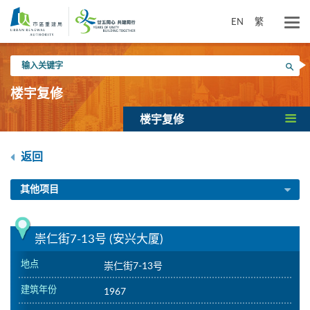
跳
到
EN
繁
主
要
输
内
搜寻
入
容
关
楼宇复修
键
字
楼宇复修
返回
其他项目
崇仁街7-13号 (安兴大厦)
地点
崇仁街7-13号
建筑年份
1967