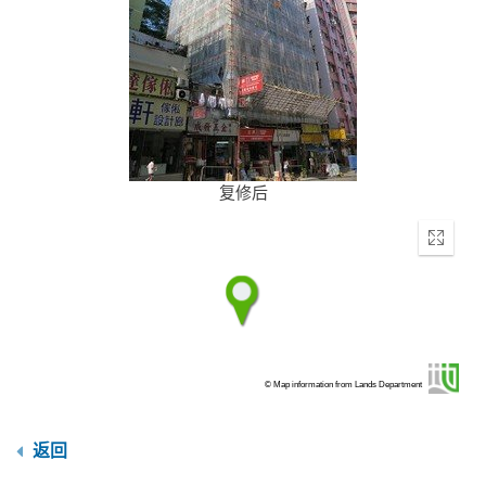
复修后
Enter
fullscr
© Map information from Lands Department
返回