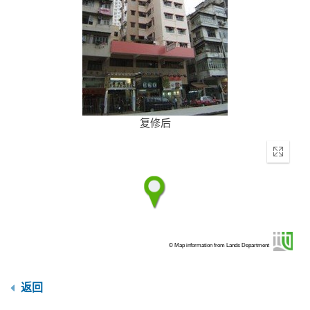
复修后
Enter
fullscr
© Map information from Lands Department
返回