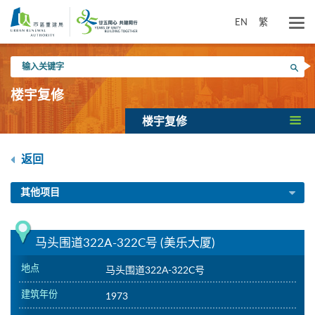
跳
到
EN
繁
主
要
输
内
搜寻
入
容
关
楼宇复修
键
字
楼宇复修
返回
其他项目
马头围道322A-322C号 (美乐大厦)
地点
马头围道322A-322C号
建筑年份
1973