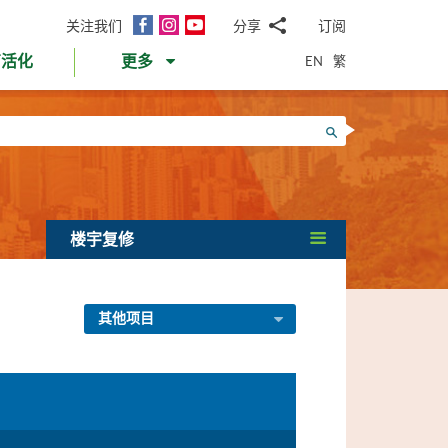
面
Instagram
YouTube
关注我们
分享
订阅
电
书
邮
EN
繁
育活化
更多
WhatsApp
微
面
信
Twitter
搜寻
书
LinkedIn
微
博
楼宇复修
其他项目