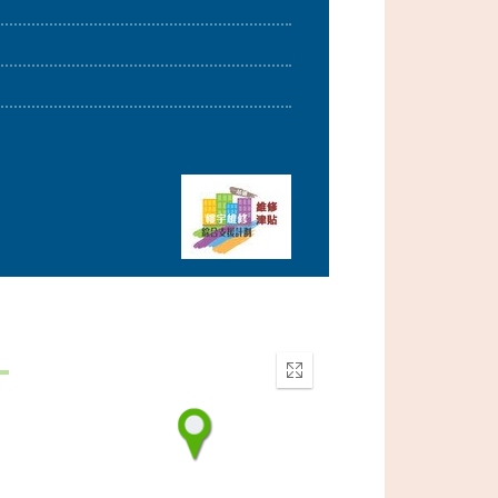
Enter
fullscreen