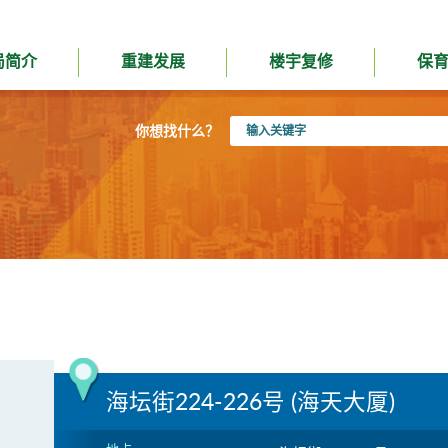
局简介
重建发展
楼宇复修
保
输
你想找什么？
入
关
键
字
海坛街224-226号 (海天大厦)