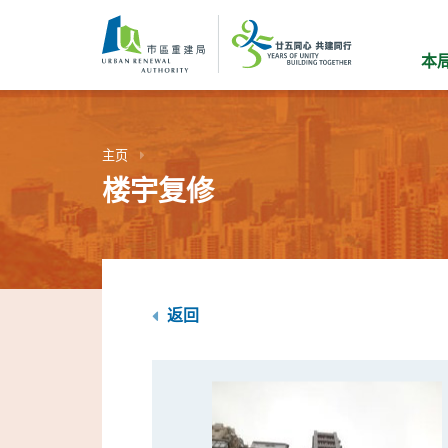
跳
到
主
本
要
内
容
主页
楼宇复修
返回