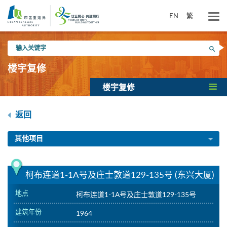
跳
到
EN
繁
主
要
输
内
搜寻
入
容
关
楼宇复修
键
字
楼宇复修
返回
其他项目
柯布连道1-1A号及庄士敦道129-135号 (东兴大厦)
地点
柯布连道1-1A号及庄士敦道129-135号
建筑年份
1964