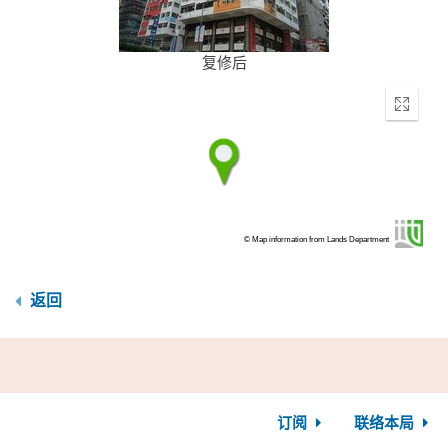
复修后
Enter
fullscr
© Map information from Lands Department
返回
订阅
联络本局