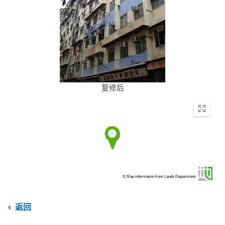
复修后
Enter
fullscr
© Map information from Lands Department
返回