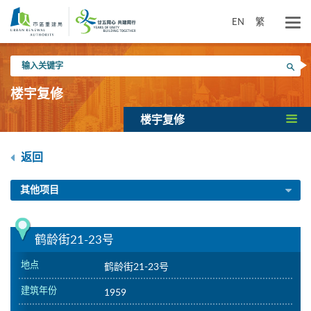
跳
到
EN
繁
主
要
输
内
搜寻
入
容
关
楼宇复修
键
字
楼宇复修
返回
其他项目
鹤龄街21-23号
地点
鹤龄街21-23号
建筑年份
1959