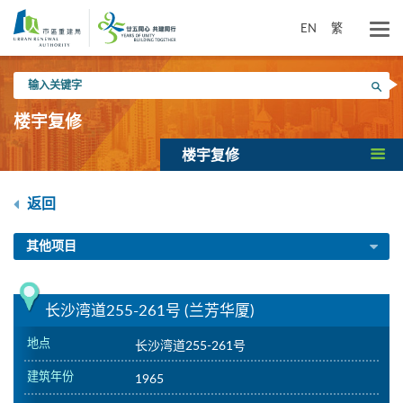
跳
到
EN
繁
主
要
输
内
搜寻
入
容
关
楼宇复修
键
字
楼宇复修
返回
其他项目
长沙湾道255-261号 (兰芳华厦)
地点
长沙湾道255-261号
建筑年份
1965