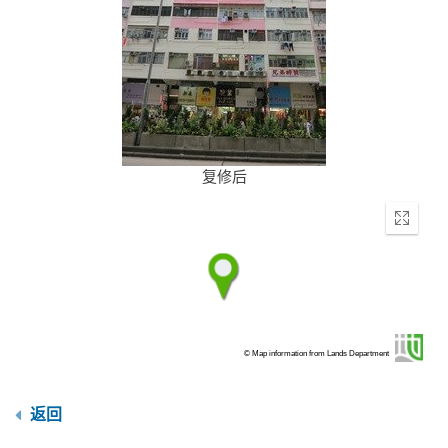
复修后
Enter
fullscr
© Map information from Lands Department
返回