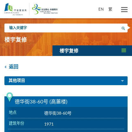
跳
到
EN
繁
主
要
输
内
搜寻
入
容
关
楼宇复修
键
字
楼宇复修
返回
其他项目
德华街38-60号 (高蕙楼)
地点
德华街38-60号
建筑年份
1971