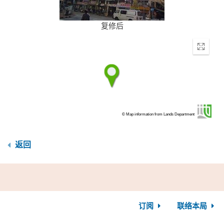
复修后
Enter
fullscr
© Map information from Lands Department
返回
订阅
联络本局