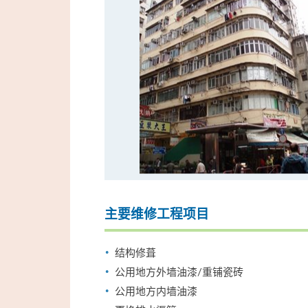
主要维修工程项目
结构修葺
公用地方外墙油漆/重铺瓷砖
公用地方内墙油漆