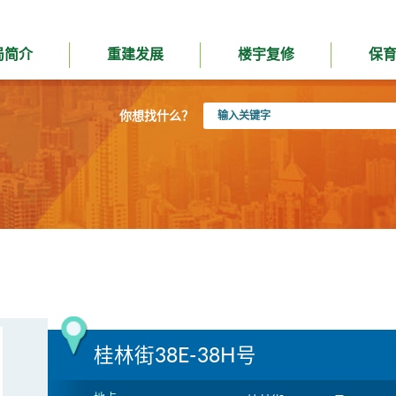
局简介
重建发展
楼宇复修
保
输
你想找什么？
入
关
键
字
桂林街38E-38H号