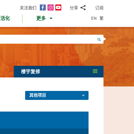
面
Instagram
YouTube
关注我们
分享
订阅
电
书
邮
EN
繁
育活化
更多
WhatsApp
微
面
信
Twitter
搜寻
书
LinkedIn
微
博
楼宇复修
其他项目