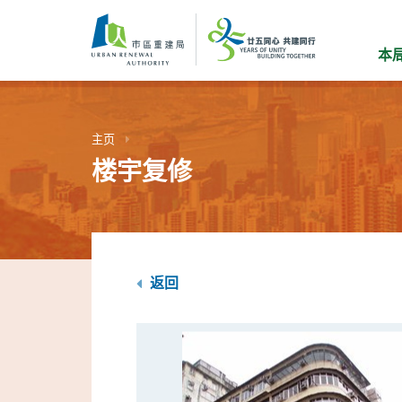
跳
到
主
本
要
内
容
主页
楼宇复修
返回