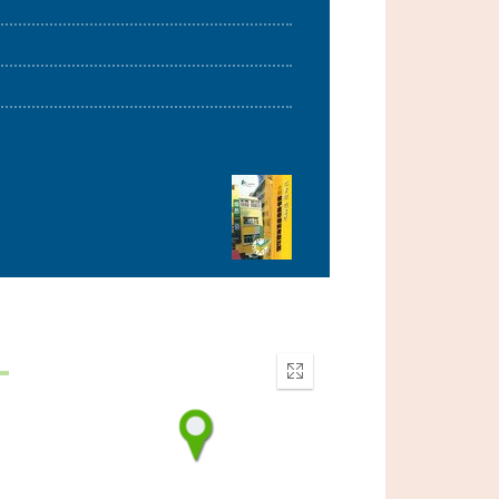
Enter
fullscreen