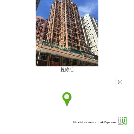
复修后
Enter
fullscr
© Map information from Lands Department