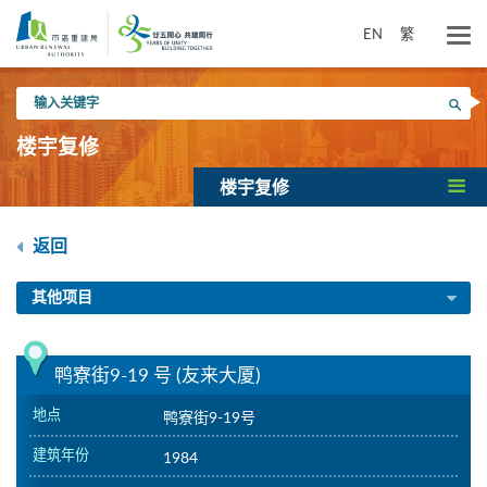
跳
到
EN
繁
主
要
输
内
搜寻
入
容
关
楼宇复修
键
字
楼宇复修
返回
其他项目
鸭寮街9-19 号 (友来大厦)
地点
鸭寮街9-19号
建筑年份
1984