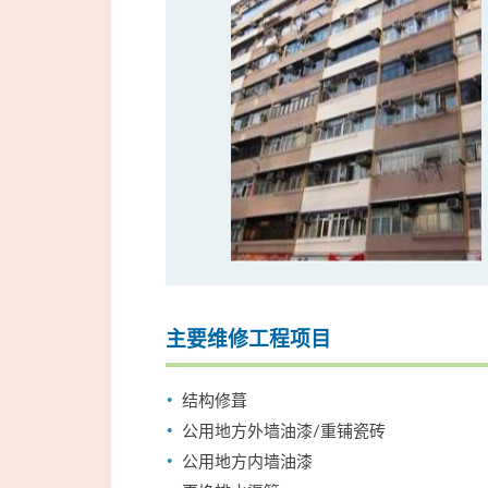
主要维修工程项目
结构修葺
公用地方外墙油漆/重铺瓷砖
公用地方内墙油漆