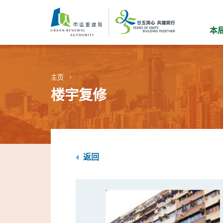
跳
到
主
本
要
内
容
主页
楼宇复修
返回