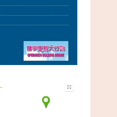
Enter
fullscreen