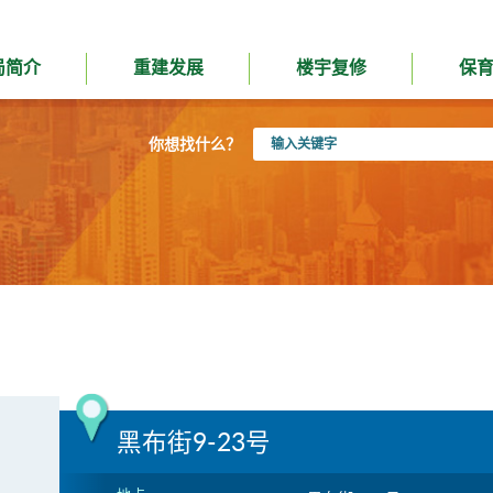
局简介
重建发展
楼宇复修
保
输
你想找什么？
入
关
键
字
黑布街9-23号