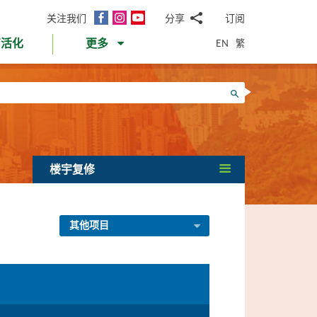
面
Instagram
YouTube
关注我们
分享
订阅
电
书
邮
EN
繁
育活化
更多
WhatsApp
微
面
信
Twitter
搜寻
书
LinkedIn
微
博
楼宇复修
其他项目