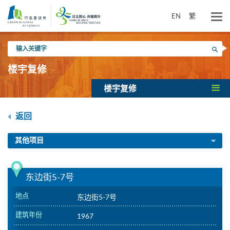
跳
到
EN
繁
主
要
输
内
搜寻
入
容
关
楼宇复修
键
字
楼宇复修
返回
其他项目
东边街5-7号
地点
东边街5-7号
建筑年份
1967