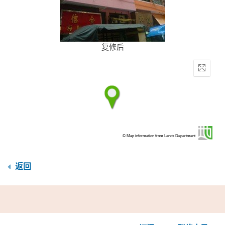
复修后
Enter
fullscr
© Map information from Lands Department
返回