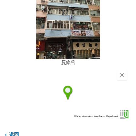
复修后
Enter
fullscr
© Map information from Lands Department
返回