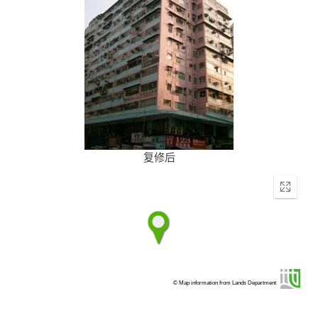
复修后
Enter
fullscr
© Map information from Lands Department