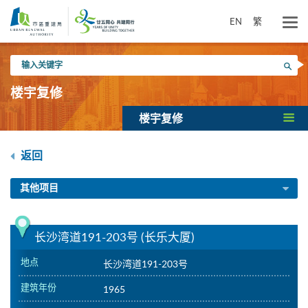
跳
到
EN
繁
主
要
输
内
搜寻
入
容
关
楼宇复修
键
字
楼宇复修
返回
其他项目
长沙湾道191-203号 (长乐大厦)
地点
长沙湾道191-203号
建筑年份
1965