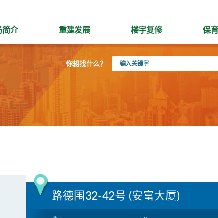
局简介
重建发展
楼宇复修
保
输
你想找什么？
入
关
键
字
路德围32-42号 (安富大厦)