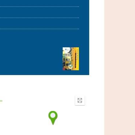
Enter
fullscreen