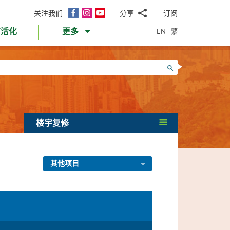
面
Instagram
YouTube
关注我们
分享
订阅
电
书
邮
EN
繁
育活化
更多
WhatsApp
微
面
信
Twitter
搜寻
书
LinkedIn
微
博
楼宇复修
其他项目