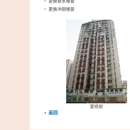
更换食水喉管
更换冲厕喉管
复修前
返回