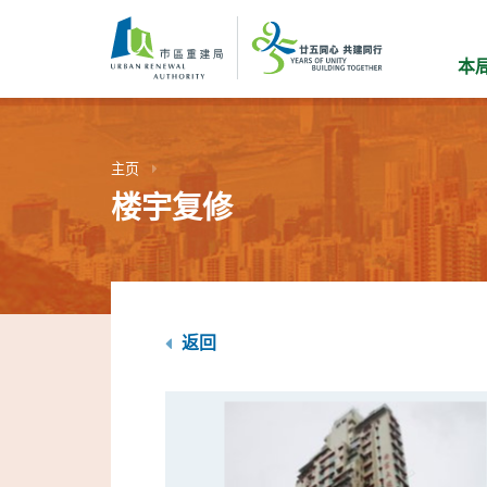
跳
到
主
本
要
内
容
主页
楼宇复修
返回