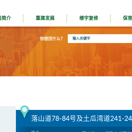
局简介
重建发展
楼宇复修
保
输
你想找什么？
入
关
键
字
落山道78-84号及土瓜湾道241-24