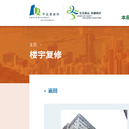
跳
到
主
本
要
内
容
主页
楼宇复修
返回