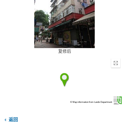
复修后
Enter
fullscr
© Map information from Lands Department
返回