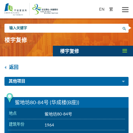
跳
到
EN
繁
主
要
输
内
搜寻
入
容
关
楼宇复修
键
字
楼宇复修
返回
其他项目
鲎地坊80-84号 (华成楼(B座))
地点
鲎地坊80-84号
建筑年份
1964