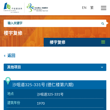
跳
到
EN
繁
主
要
输
内
搜寻
入
容
关
楼宇复修
键
字
楼宇复修
返回
其他项目
沙咀道325-331号 (德仁楼第六期)
地点
沙咀道325-331号
建筑年份
1970