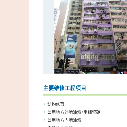
主要维修工程项目
结构修葺
公用地方外墙油漆/重铺瓷砖
公用地方内墙油漆