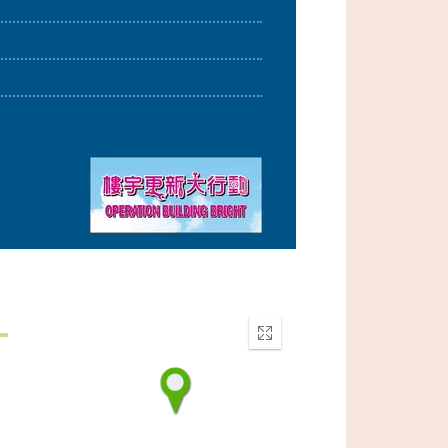
Enter
fullscreen