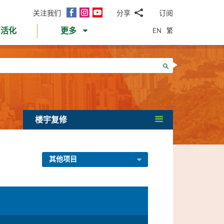
面
Instagram
YouTube
关注我们
分享
订阅
电
书
邮
EN
繁
育活化
更多
WhatsApp
微
面
信
Twitter
搜寻
书
LinkedIn
微
博
楼宇复修
其他项目