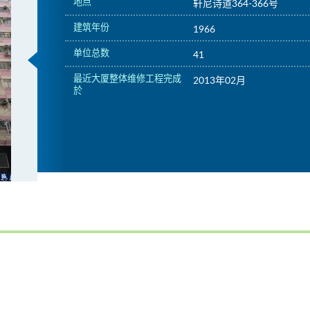
地点
轩尼诗道364-366号
建筑年份
1966
单位总数
41
最近大厦整体维修工程完成
2013年02月
於