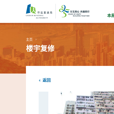
跳
到
主
本
要
内
容
主页
楼宇复修
返回