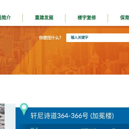
局简介
重建发展
楼宇复修
保
输
你想找什么？
入
关
键
字
轩尼诗道364-366号 (加冕楼)