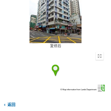
复修后
Enter
fullscr
© Map information from Lands Department
返回