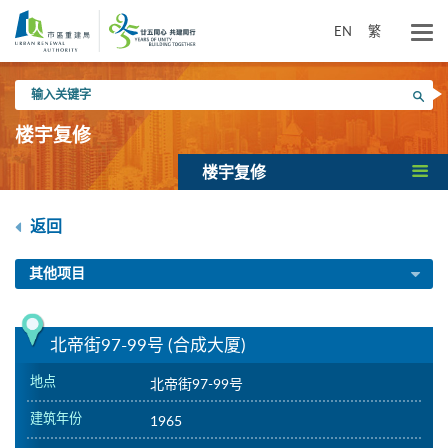
跳
到
EN
繁
主
要
输
内
搜寻
入
容
关
楼宇复修
键
字
楼宇复修
返回
其他项目
北帝街97-99号 (合成大厦)
地点
北帝街97-99号
建筑年份
1965