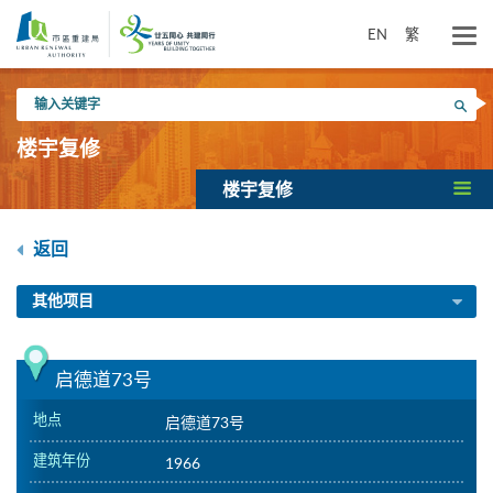
跳
到
EN
繁
主
要
输
内
搜寻
入
容
关
楼宇复修
键
字
楼宇复修
返回
其他项目
启德道73号
地点
启德道73号
建筑年份
1966