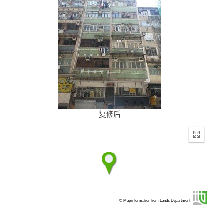
复修后
Enter
fullscr
© Map information from Lands Department