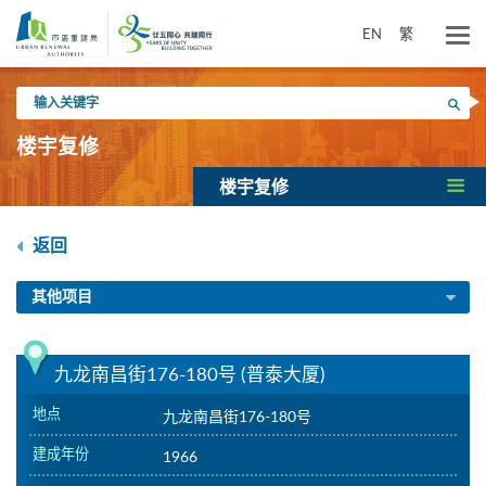
跳
到
EN
繁
主
要
输
内
搜寻
入
容
关
楼宇复修
键
字
楼宇复修
返回
其他项目
九龙南昌街176-180号 (普泰大厦)
地点
九龙南昌街176-180号
建成年份
1966