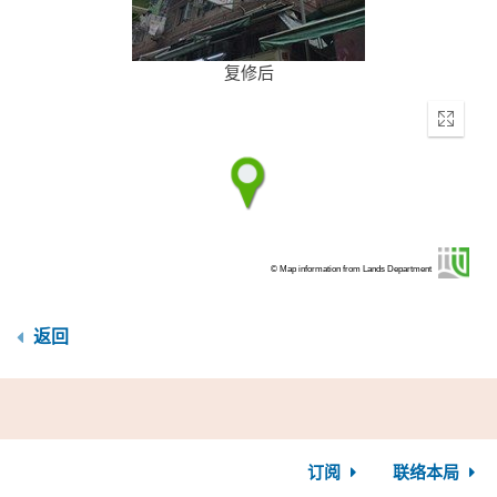
复修后
Enter
fullscr
© Map information from Lands Department
返回
订阅
联络本局