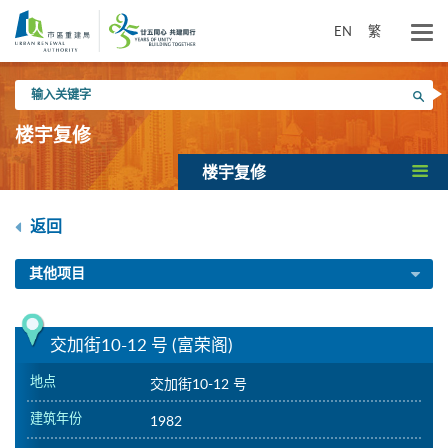
跳
到
EN
繁
主
要
输
内
搜寻
入
容
关
楼宇复修
键
字
楼宇复修
返回
其他项目
交加街10-12 号 (富荣阁)
地点
交加街10-12 号
建筑年份
1982