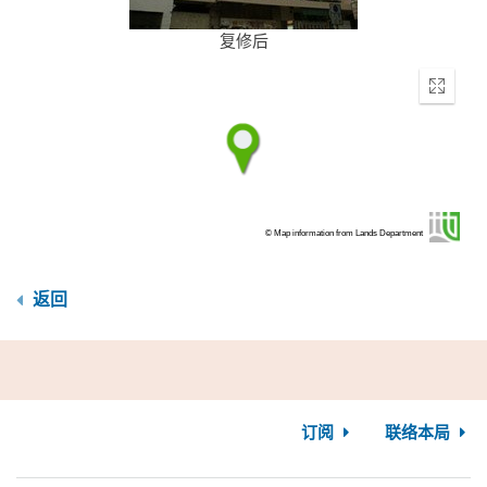
复修后
Enter
fullscr
© Map information from Lands Department
返回
订阅
联络本局