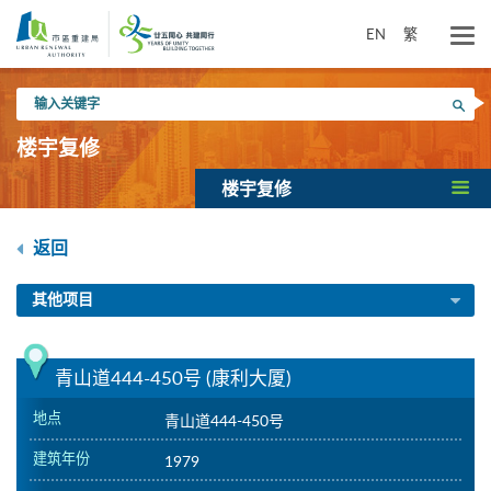
跳
到
EN
繁
主
要
输
内
搜寻
入
容
关
楼宇复修
键
字
楼宇复修
返回
其他项目
青山道444-450号 (康利大厦)
地点
青山道444-450号
建筑年份
1979