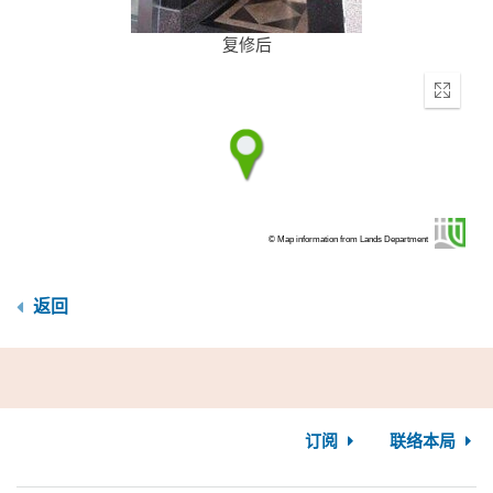
复修后
Enter
fullscr
© Map information from Lands Department
返回
订阅
联络本局