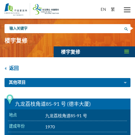
跳
到
EN
繁
主
要
输
内
搜寻
入
容
关
楼宇复修
键
字
楼宇复修
返回
其他项目
九龙荔枝角道85-91 号 (德丰大厦)
地点
九龙荔枝角道85-91 号
建成年份
1970