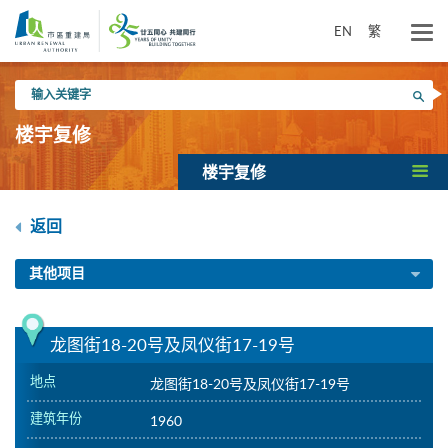
跳
到
EN
繁
主
要
输
内
搜寻
入
容
关
楼宇复修
键
字
楼宇复修
返回
其他项目
龙图街18-20号及凤仪街17-19号
地点
龙图街18-20号及凤仪街17-19号
建筑年份
1960