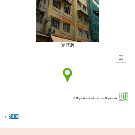
复修后
Enter
fullscr
© Map information from Lands Department
返回