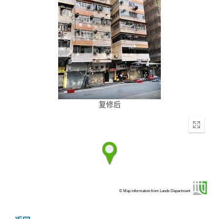
复修后
Enter
fullscr
© Map information from Lands Department