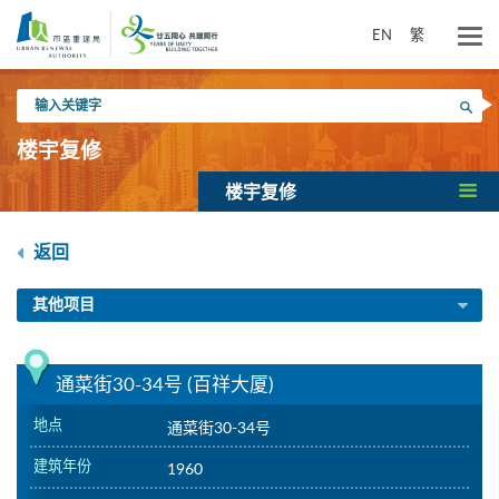
跳
到
EN
繁
主
要
输
内
搜寻
入
容
关
楼宇复修
键
字
楼宇复修
返回
其他项目
通菜街30-34号 (百祥大厦)
地点
通菜街30-34号
建筑年份
1960