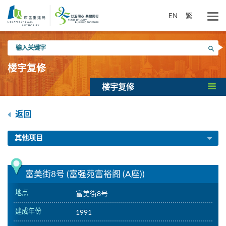
跳
到
EN
繁
主
要
输
内
搜寻
入
容
关
楼宇复修
键
字
楼宇复修
返回
其他项目
富美街8号 (富强苑富裕阁 (A座))
地点
富美街8号
建成年份
1991