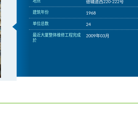
地点
德辅道西220-222号
建筑年份
1968
单位总数
24
最近大厦整体维修工程完成
2009年03月
於