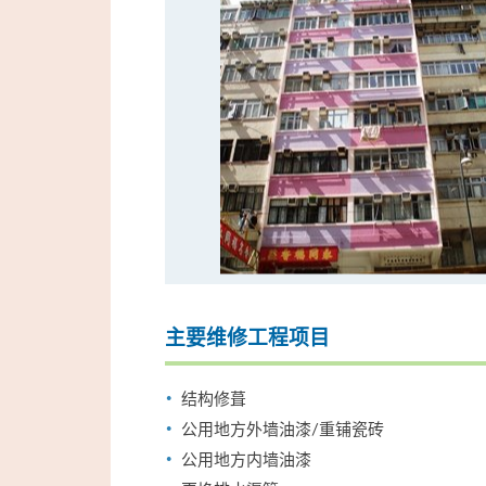
主要维修工程项目
结构修葺
公用地方外墙油漆/重铺瓷砖
公用地方内墙油漆