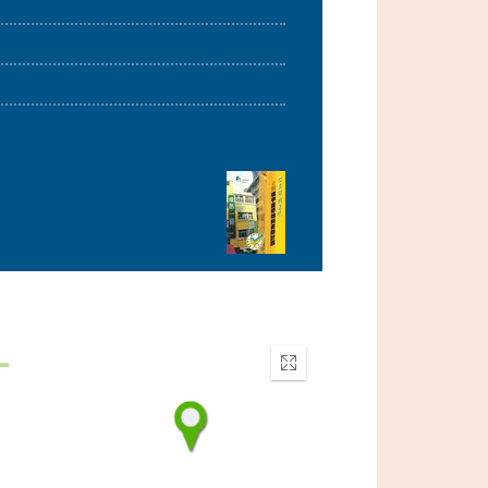
Enter
fullscreen