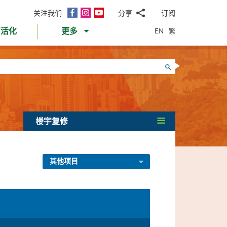
面
Instagram
YouTube
关注我们
分享
订阅
电
书
邮
EN
繁
育活化
更多
WhatsApp
微
面
信
Twitter
搜寻
书
LinkedIn
微
博
楼宇复修
其他项目