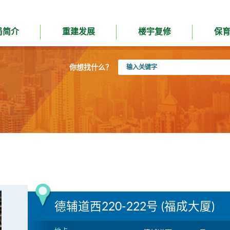
局简介
重建发展
楼宇复修
保
输
你想找什么？
入
关
键
字
德辅道西220-222号 (福成大厦)