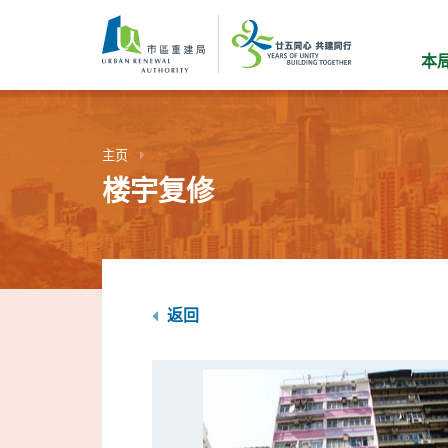
跳
到
主
本
要
内
容
主页
楼宇复修
返回