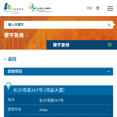
跳
到
EN
繁
主
要
输
内
搜寻
入
容
关
楼宇复修
键
字
楼宇复修
返回
其他项目
长沙湾道267号 (鸿益大厦)
地点
长沙湾道267号
建筑年份
1966