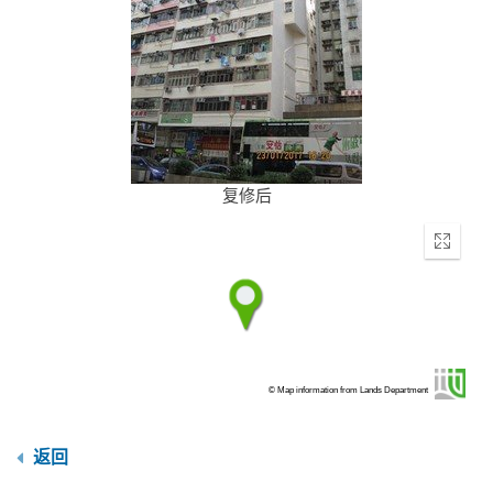
复修后
Enter
fullscr
© Map information from Lands Department
返回