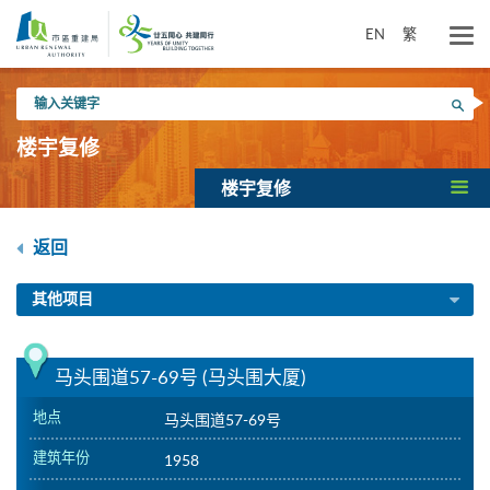
跳
到
EN
繁
主
要
输
内
搜寻
入
容
关
楼宇复修
键
字
楼宇复修
返回
其他项目
马头围道57-69号 (马头围大厦)
地点
马头围道57-69号
建筑年份
1958