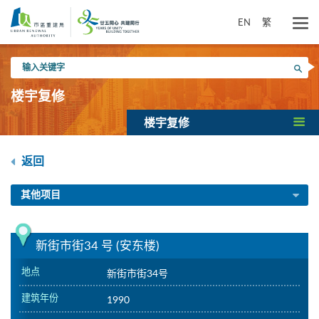
跳
到
EN
繁
主
要
输
内
搜寻
入
容
关
楼宇复修
键
字
楼宇复修
返回
其他项目
新街市街34 号 (安东楼)
地点
新街市街34号
建筑年份
1990