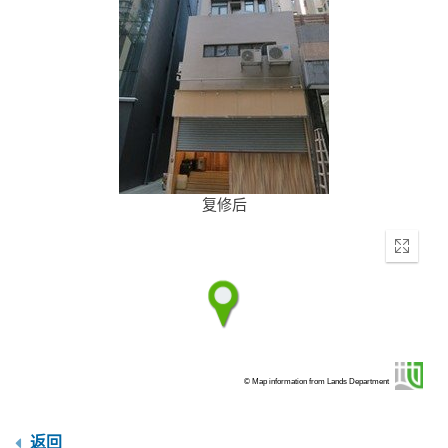
复修后
Enter
fullscr
© Map information from Lands Department
返回