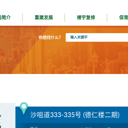
局简介
重建发展
楼宇复修
保
输
你想找什么？
入
关
键
字
沙咀道333-335号 (德仁楼二期)