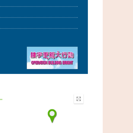
Enter
fullscreen