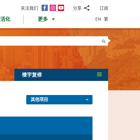
面
Instagram
YouTube
关注我们
分享
订阅
电
书
邮
EN
繁
育活化
更多
WhatsApp
微
面
信
Twitter
搜寻
书
LinkedIn
微
博
楼宇复修
其他项目