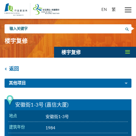
跳
到
EN
繁
主
要
输
内
搜寻
入
容
关
楼宇复修
键
字
楼宇复修
返回
其他项目
安徽街1-3号 (嘉信大厦)
地点
安徽街1-3号
建筑年份
1984