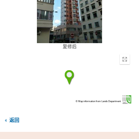
复修后
Enter
fullscr
© Map information from Lands Department
返回