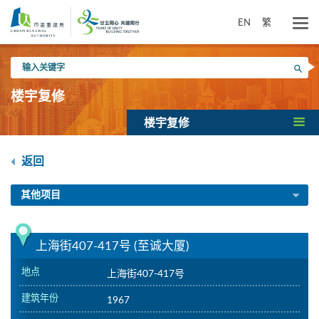
跳
到
EN
繁
主
要
输
内
搜寻
入
容
关
楼宇复修
键
字
楼宇复修
返回
其他项目
上海街407-417号 (至诚大厦)
地点
上海街407-417号
建筑年份
1967